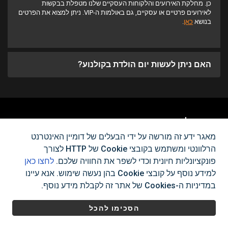
כן. מחלקת האירועים והלקוחות העסקיים שלנו מטפלת בבקשות
לאירועים פרטיים או עסקיים, גם באולמות ה-VIP. ניתן למצוא את הפרטים
בנושא
כאן
.
האם ניתן לעשות יום הולדת בקולנוע?
לא מצאת את מה שאתה צריך?
מאגר ידע זה מורשה על ידי הבעלים של דומיין האינטרנט
צור איתנו קשר
הרלוונטי ומשתמש בקובצי Cookie של HTTP לצורך
פונקציונליות חיונית וכדי לשפר את החוויה שלכם.
לחצו כאן
למידע נוסף על קובצי Cookie בהן נעשה שימוש. אנא עיינו
במדיניות ה-Cookies של אתר זה לקבלת מידע נוסף.
כל הזכויות שמורות לפלאנט, בתי קולנוע תיאטראות בע"מ
2025
©
|
תנאים והגבלות
מדיניות פרטיות
הסכימו להכל