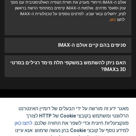
אולם ה-IMAX הייחודי מעניק את חוויית הצפייה האולטימטיבית עם מסך
ענק וסאונד מדהים. אולמות ה-IMAX קיימים במתחמי הרשת בראשון
לציון, ירושלים ובאר שבע. לפרטים נוספים על טכנולוגיית ה-IMAX
לחצו
כאן
.
סניפים בהם קיים אולם ה-IMAX
האם ניתן להשתמש במשקפי תלת מימד רגילים בסרטי
3D בIMAX?
לא מצאת את מה שאתה צריך?
מאגר ידע זה מורשה על ידי הבעלים של דומיין האינטרנט
הרלוונטי ומשתמש בקובצי Cookie של HTTP לצורך
צור איתנו קשר
פונקציונליות חיונית וכדי לשפר את החוויה שלכם.
לחצו כאן
למידע נוסף על קובצי Cookie בהן נעשה שימוש. אנא עיינו